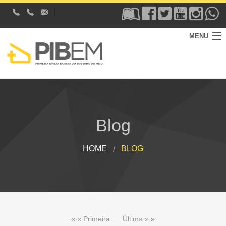
|
MENU
HOME
A IGREJA
Blog
PROGRAMAÇÕES
BLOG
HOME
BLOG
MÍDIAS
DOAÇÃO
CONTATO
« « Primeira
Última » »